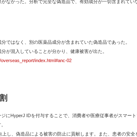
果がなかった。分析で完全な偽造品で、有効成分が一切含まれてい
成分ではなく、別の医薬品成分が含まれていた偽造品であった。
成分が混入していることが分かり、健康被害が出た。
e/overseas_report/index.html#anc-02
役割
にHyperJ IDを付与することで、消費者や医療従事者がスマート
す。
性が向上し、偽造品による被害の防止に貢献します。また、患者の安全