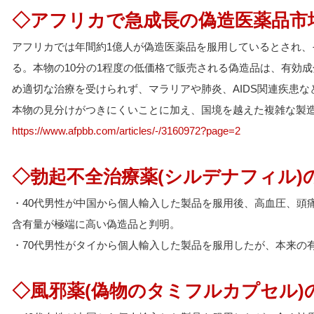
◇アフリカで急成長の偽造医薬品市
アフリカでは年間約1億人が偽造医薬品を服用しているとされ、その
る。本物の10分の1程度の低価格で販売される偽造品は、有効
め適切な治療を受けられず、マラリアや肺炎、AIDS関連疾患
本物の見分けがつきにくいことに加え、国境を越えた複雑な製
https://www.afpbb.com/articles/-/3160972?page=2
◇勃起不全治療薬(シルデナフィル)
・40代男性が中国から個人輸入した製品を服用後、高血圧、頭
含有量が極端に高い偽造品と判明。
・70代男性がタイから個人輸入した製品を服用したが、本来の
◇風邪薬(偽物のタミフルカプセル)