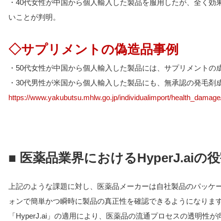
・40代女性が中国から個人輸入した製品を服用したが、全く効
いことが判明。
◇サプリメントの偽造品事例
・50代女性が中国から個人輸入した製品には、サプリメントの
・30代男性が米国から個人輸入した製品にも、無承認の発毛剤
https://www.yakubutsu.mhlw.go.jp/individualimport/health_damag
■ 医薬品業界におけるHyperJ.aiの
上記のような課題に対し、医薬品メーカーは自社製品のパッケージ
ォンで簡単かつ瞬時に製品の真正性を確認できるようになりま
「HyperJ.ai」の適用により、医薬品の流通プロセスの透明