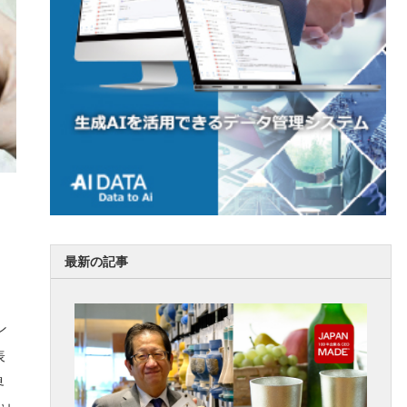
最新の記事
ン
表
界