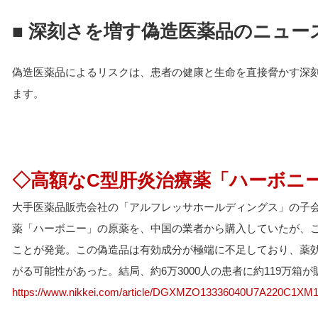
■ 深刻さを増す偽造医薬品のニュー
偽造医薬品によるリスクは、患者の健康と生命を直接脅かす深
ます。
◇高額なC型肝炎治療薬「ハーボニ
大手医薬品販売会社の「アルフレッサホールディングス」の子
薬「ハーボニー」の原薬を、中国の業者から購入していたが、
ことが発覚。この偽造品は有効成分が極端に不足しており、薬
がる可能性があった。結局、約6万3000人の患者に約119万箱
https://www.nikkei.com/article/DGXMZO13336040U7A220C1XM1