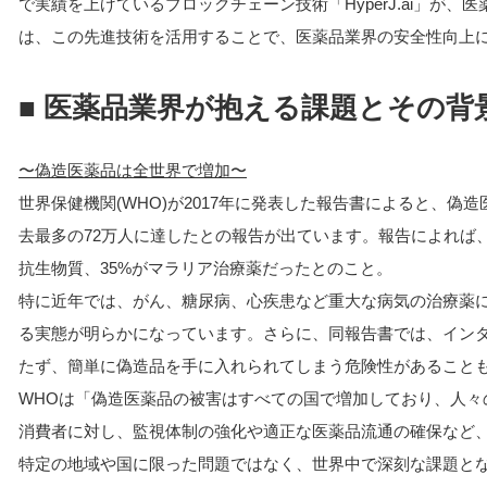
で実績を上げているブロックチェーン技術「HyperJ.ai」が、
は、この先進技術を活用することで、医薬品業界の安全性向上
■ 医薬品業界が抱える課題とその背
〜偽造医薬品は全世界で増加〜
世界保健機関(WHO)が2017年に発表した報告書によると、
去最多の72万人に達したとの報告が出ています。報告によれば
抗生物質、35%がマラリア治療薬だったとのこと。
特に近年では、がん、糖尿病、心疾患など重大な病気の治療薬
る実態が明らかになっています。さらに、同報告書では、イン
たず、簡単に偽造品を手に入れられてしまう危険性があること
WHOは「偽造医薬品の被害はすべての国で増加しており、人
消費者に対し、監視体制の強化や適正な医薬品流通の確保など
特定の地域や国に限った問題ではなく、世界中で深刻な課題と