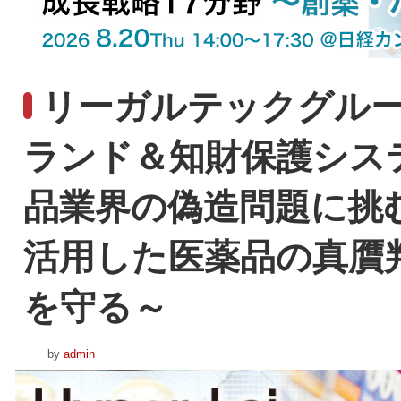
リーガルテックグループ
ランド＆知財保護システム
品業界の偽造問題に挑
活用した医薬品の真贋
を守る～
by
admin