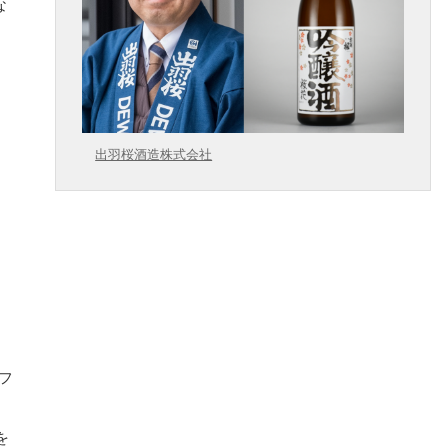
な
出羽桜酒造株式会社
フ
を