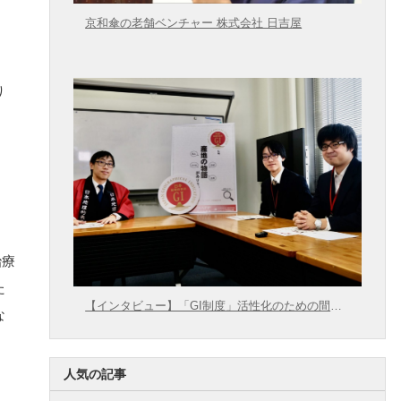
京和傘の老舗ベンチャー 株式会社 日吉屋
り
治療
た
【インタビュー】「GI制度」活性化のための間口
な
拡大に向けて【農林水産省 × 東大むら塾】
人気の記事