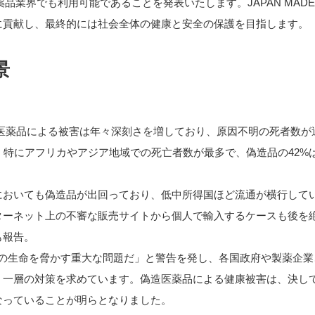
医薬品業界でも利用可能であることを発表いたします。JAPAN MAD
に貢献し、最終的には社会全体の健康と安全の保護を目指します。
景
偽造医薬品による被害は年々深刻さを増しており、原因不明の死者数が
、特にアフリカやアジア地域での死亡者数が最多で、偽造品の42%
においても偽造品が出回っており、低中所得国ほど流通が横行して
ターネット上の不審な販売サイトから個人で輸入するケースも後を
も報告。
々の生命を脅かす重大な問題だ」と警告を発し、各国政府や製薬企業
、一層の対策を求めています。偽造医薬品による健康被害は、決し
なっていることが明らとなりました。