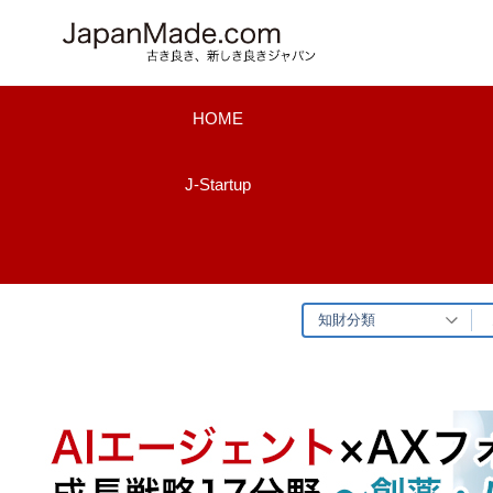
コ
ン
テ
ン
HOME
ツ
へ
J-Startup
ス
キ
ッ
プ
知財分類