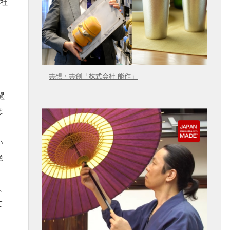
E社
共想・共創「株式会社 能作」
過
は
い
絶
、
て