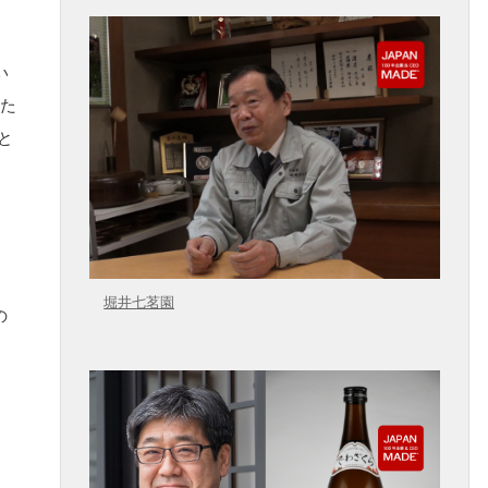
い
のた
と
堀井七茗園
の