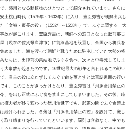
で、薬用となる動植物のひとつとして紹介されています。さらに
安土桃山時代（1575年～1603年）に入り、豊臣秀吉が朝鮮出兵し
た「文禄・慶長の役」（1592年～1598年）で、ふぐに関する一大
事故が起こります。豊臣秀吉は、朝鮮への窓口となった肥前那古
屋（現在の佐賀県唐津市）に前線基地を設置し、全国から将兵を
集めました。海を渡って朝鮮と戦うために駐屯していた大勢の将
兵たちは、出陣前の集結地でふぐを食べ、次々と中毒死してしま
う大事故が起きたのです。16世紀最大の戦争と言われるこの戦い
で、君主の役に立たずしてふぐで命を落とすとは言語道断の行い
です。このことがきっかけとなり、豊臣秀吉は「河豚食用禁止の
令」を出し正式にふぐ食を禁止にしてしまいました。その後、時
の権力者が移り変わった徳川治世下でも、武家の間でふぐ食禁止
は続けられました。各藩は「河豚食用禁止の控」を設けて、厳し
く取り締まりを行っていたといいます。罰則は容赦なく、中でも
ふぐ生産地のひとつ長州藩は最も厳重で、違反者には家禄の没収