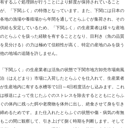
有するふぐ処理師が行うことにより鮮度が保持されていること
が、「下関ふく」の特徴となっています。また、下関には日本の
各地の漁場や養殖場から年間を通してとらふぐが集荷され、その
供給も安定しているため、「下関ふく」の生産業者は様々な産地
のとらふぐを扱った経験を有することとなり、目利き（魚の品質
を見分ける）の力は極めて信頼性が高く、特定の産地のみを扱う
他の地域の追随を許しません。
「下関ふく」の生産業者は活魚の状態で下関市地方卸売市場南風
泊（はえどまり）市場に入荷したとらふぐを仕入れて、生産業者
が生産地内に有する水槽等で1日～4日程度活かし込みます。これ
は移送によって生じたふぐのストレスを除去するとともにとらふ
ぐの体内に残った餌や老廃物を体外に出し、絶食させて身を引き
締めるためです。また仕入れたとらふぐの状態や傷・病気の有無
もこの間に観察して、引き上げて捌く時期を判断します。そして