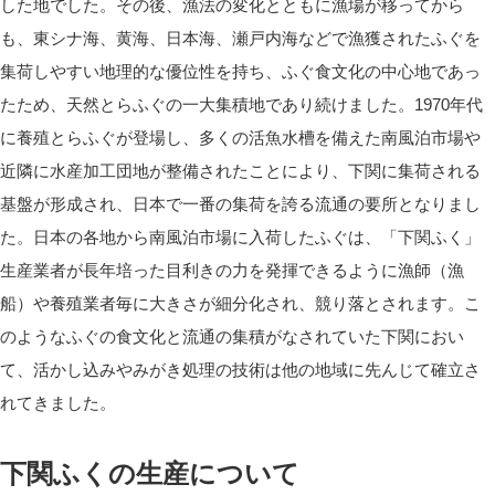
した地でした。その後、漁法の変化とともに漁場が移ってから
も、東シナ海、黄海、日本海、瀬戸内海などで漁獲されたふぐを
集荷しやすい地理的な優位性を持ち、ふぐ食文化の中心地であっ
たため、天然とらふぐの一大集積地であり続けました。1970年代
に養殖とらふぐが登場し、多くの活魚水槽を備えた南風泊市場や
近隣に水産加工団地が整備されたことにより、下関に集荷される
基盤が形成され、日本で一番の集荷を誇る流通の要所となりまし
た。日本の各地から南風泊市場に入荷したふぐは、「下関ふく」
生産業者が長年培った目利きの力を発揮できるように漁師（漁
船）や養殖業者毎に大きさが細分化され、競り落とされます。こ
のようなふぐの食文化と流通の集積がなされていた下関におい
て、活かし込みやみがき処理の技術は他の地域に先んじて確立さ
れてきました。
下関ふくの生産について