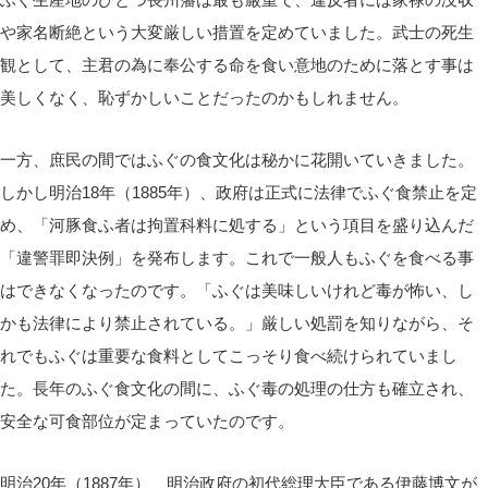
や家名断絶という大変厳しい措置を定めていました。武士の死生
観として、主君の為に奉公する命を食い意地のために落とす事は
美しくなく、恥ずかしいことだったのかもしれません。
一方、庶民の間ではふぐの食文化は秘かに花開いていきました。
しかし明治18年（1885年）、政府は正式に法律でふぐ食禁止を定
め、「河豚食ふ者は拘置科料に処する」という項目を盛り込んだ
「違警罪即決例」を発布します。これで一般人もふぐを食べる事
はできなくなったのです。「ふぐは美味しいけれど毒が怖い、し
かも法律により禁止されている。」厳しい処罰を知りながら、そ
れでもふぐは重要な食料としてこっそり食べ続けられていまし
た。長年のふぐ食文化の間に、ふぐ毒の処理の仕方も確立され、
安全な可食部位が定まっていたのです。
明治20年（1887年）、明治政府の初代総理大臣である伊藤博文が