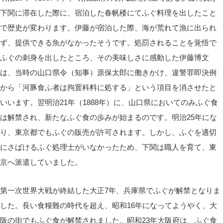
下関に滞在した際に、宿泊した春帆楼にてふぐ料理を出したこと
で歴史が変わります。伊藤が宿泊した際、海が荒れて漁に出られ
ず、提供できる魚がなかったそうです。処罰されることを覚悟で
ふぐの刺身を出したところ、その美味しさに感動した伊藤博文
は、当時の山口県令（知事）原保太郎に働きかけ、違警罪即決例
から「河豚食ふ者は拘置科料に処する」という項目を消させたと
いいます。翌明治21年（1888年）に、山口県においてのみふぐ食
は解禁され、新たなふぐ食の歩みが始まるのです。明治25年にな
り、東京都でもふぐの販売が許可されます。しかし、ふぐを適切
にさばけるふぐ処理士がいなかったため、下関は職人を育て、東
京へ派遣していました。
第一次世界大戦が終結した大正7年、兵庫県でふぐが解禁となりま
した。長い食糧難の時代を超え、昭和16年になってようやく、大
阪の街でもふぐ食が解禁されました。昭和23年大阪府は、ふぐ食