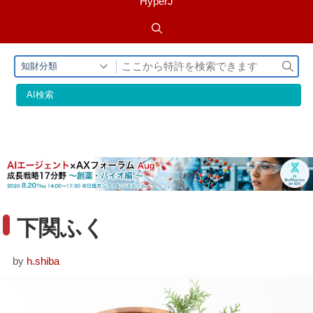
HyperJ
検
知財分類
索
AI検索
下関ふく
by
h.shiba