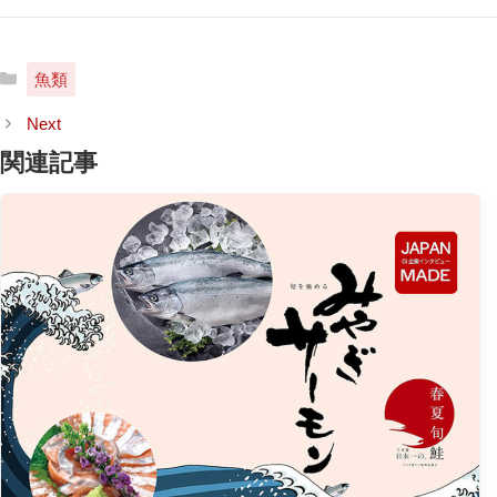
カ
魚類
テ
ゴ
リ
関連記事
ー