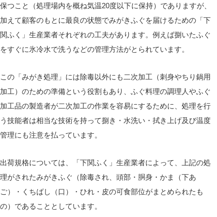
保つこと（処理場内を概ね気温20度以下に保持）でありますが、
加えて顧客のもとに最良の状態でみがきふぐを届けるための「下
関ふく」生産業者それぞれの工夫があります。例えば捌いたふぐ
をすぐに氷冷水で洗うなどの管理方法がとられています。
この「みがき処理」には除毒以外にも二次加工（刺身やちり鍋用
加工）のための準備という役割もあり、ふぐ料理の調理人やふぐ
加工品の製造者が二次加工の作業を容易にするために、処理を行
う技能者は相当な技術を持って捌き・水洗い・拭き上げ及び温度
管理にも注意を払っています。
出荷規格については、「下関ふく」生産業者によって、上記の処
理がされたみがきふぐ（除毒され、頭部・胴身・かま（下あ
ご）・くちばし（口）・ひれ・皮の可食部位がまとめられたも
の）であることとしています。