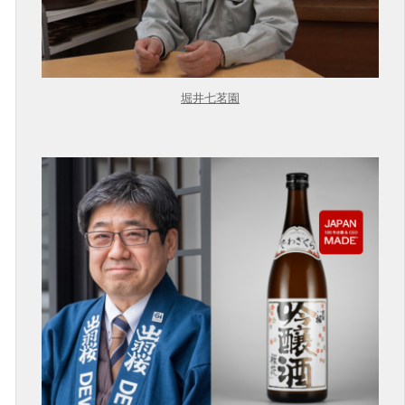
堀井七茗園