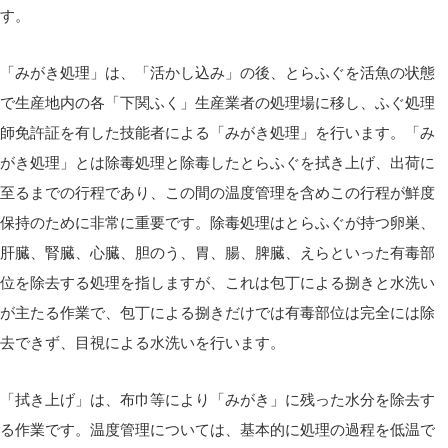
す。
「みがき処理」は、「活かし込み」の後、とらふぐを活魚の状態
で生産地内の各「下関ふく」生産業者の処理場に移し、ふぐ処理
師免許証を有した技能者による「みがき処理」を行います。「み
がき処理」とは除毒処理と除毒したとらふぐを拭き上げ、出荷に
至るまでの行程であり、この間の温度管理を含めこの行程が鮮度
保持のために非常に重要です。除毒処理はとらふぐが持つ卵巣、
肝臓、腎臓、心臓、胆のう、胃、腸、脾臓、えらといった有毒部
位を除去する処理を指しますが、これは包丁による捌きと水洗い
が主たる作業で、包丁による捌きだけでは有毒部位は完全には除
去できず、目視による水洗いを行います。
「拭き上げ」は、布巾等により「みがき」に残った水分を除去す
る作業です。温度管理については、基本的に処理の過程を低温で