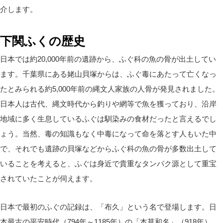
介します。
下関ふくの歴史
日本では約20,000年前の遺跡から、ふぐ科の魚の骨が出土してい
ます。千葉県にある姥山貝塚からは、ふぐ毒にあたって亡くなっ
たとみられる約5,000年前の縄文人家族の人骨が発見されました。
日本人は古代、縄文時代から釣りや網等で魚を獲っており、沿岸
地域に多く生息しているふぐは馴染みの食材だったと言えるでし
ょう。当然、毒の知識もなく中毒になって命を落とす人もいた中
で、それでも遺跡の貝塚などからふぐ科の魚の骨が多数出土して
いることを考えると、ふぐは身近で貴重なタンパク源として重宝
されていたことが伺えます。
日本で最初のふぐの記録は、「布久」という名で登場します。日
本最古の平安時代（794年～1185年）の「本草和名」（918年）