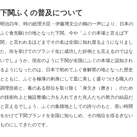
下関ふくの普及について
明治21年、時の総理大臣・伊藤博文公の鶴の一声により、日本の
ふぐ食先駆けの地となった下関。今や「ふぐの本場と言えば下
関」と言われるほどまでその名は全国に知れ渡るようになりまし
た。街を挙げてのブランド化に成功した好例とも言えるのではな
いでしょうか。現在のように下関が全国にふぐの本場と認知され
るようになったのは、日本で初めてふぐ食解禁の地となった歴史
とともに、ふぐを極薄の刺身にして皿に美しく盛りつける職人の
調理技術と、毒のある部位を取り除く「身欠き（磨き）」のため
の技術向上と施設整備に力を入れてきた先人たちの努力の結晶だ
と言えるでしょう。ふぐの集積地としての誇りのもと、長い時間
をかけて下関ブランドを全国に知らしめ、その地位を揺るぎない
ものにしてきたのです。