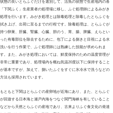
状態の良いとらふぐだけを選別して、活魚の状態で生産地内の各
「下関ふく」生産業者の処理場に移し、ふぐ処理師によるみがき
処理を行います。みがき処理とは除毒処理と除毒したとらふぐを
拭き上げ、出荷に至るまでの行程です。除毒処理は、とらふぐが
持つ卵巣、肝臓、腎臓、心臓、胆のう、胃、腸、脾臓、えらとい
った有毒部位を除去するために、包丁による捌きと目視による水
洗いを行う作業で、ふぐ処理師には熟練した技能が求められま
す。また、みがき処理においては、鮮度保持のための温度管理が
非常に重要であり、処理場内を概ね気温20度以下に保持すること
が基本ですが、加えて、捌いたふぐをすぐに氷冷水で洗うなどの
方法も採用されています。
もともと下関はとらふぐの産卵地が近海にあり、また、とらふぐ
が回遊する日本海と瀬戸内海をつなぐ関門海峡を有していること
などから天然とらふぐの産地であり、古来よりふぐ食文化の発達