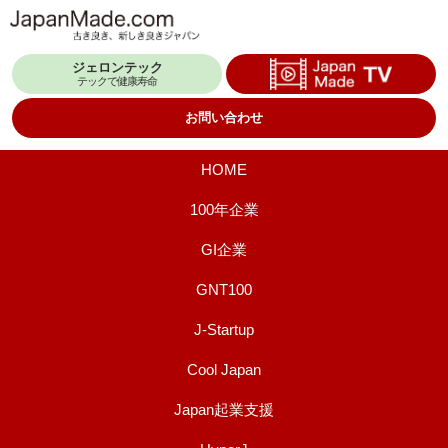
コ
ン
ジェロンテック
テ
テックで健康寿命
ン
お問い合わせ
ツ
へ
HOME
ス
100年企業
キ
GI企業
ッ
プ
GNT100
J-Startup
Cool Japan
Japan起業支援