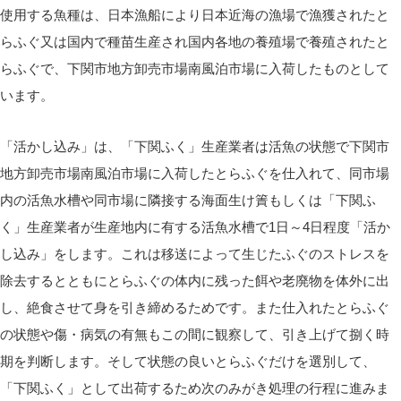
使用する魚種は、日本漁船により日本近海の漁場で漁獲されたと
らふぐ又は国内で種苗生産され国内各地の養殖場で養殖されたと
らふぐで、下関市地方卸売市場南風泊市場に入荷したものとして
います。
「活かし込み」は、「下関ふく」生産業者は活魚の状態で下関市
地方卸売市場南風泊市場に入荷したとらふぐを仕入れて、同市場
内の活魚水槽や同市場に隣接する海面生け簀もしくは「下関ふ
く」生産業者が生産地内に有する活魚水槽で1日～4日程度「活か
し込み」をします。これは移送によって生じたふぐのストレスを
除去するとともにとらふぐの体内に残った餌や老廃物を体外に出
し、絶食させて身を引き締めるためです。また仕入れたとらふぐ
の状態や傷・病気の有無もこの間に観察して、引き上げて捌く時
期を判断します。そして状態の良いとらふぐだけを選別して、
「下関ふく」として出荷するため次のみがき処理の行程に進みま