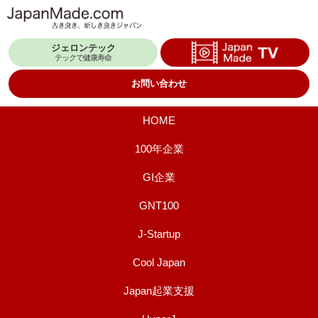
コ
ン
ジェロンテック
テ
テックで健康寿命
ン
お問い合わせ
ツ
へ
HOME
ス
100年企業
キ
GI企業
ッ
プ
GNT100
J-Startup
Cool Japan
Japan起業支援