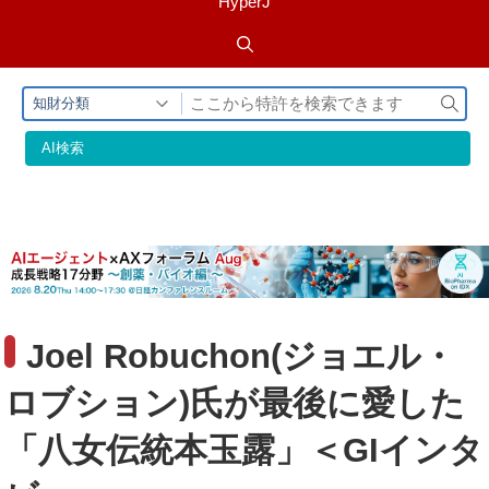
HyperJ
検
知財分類
索
AI検索
Joel Robuchon(ジョエル・
ロブション)氏が最後に愛した
「八女伝統本玉露」＜GIインタ