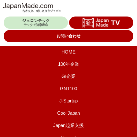
コ
ン
ジェロンテック
テ
テックで健康寿命
ン
お問い合わせ
ツ
へ
HOME
ス
100年企業
キ
GI企業
ッ
プ
GNT100
J-Startup
Cool Japan
Japan起業支援