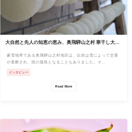
大自然と先人の知恵の恵み、奥飛騨山之村 寒干し大根
＜GIインタビュー＞
豪雪地帯である奥飛騨山之村地区は、以前は雪によって交通
が遮断され、陸の孤島となることもありました。そ…
インタビュー
Read More