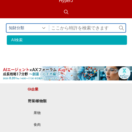
HyperJ
検
知財分類
索
AI検索
GI企業
野菜/穀物類
果物
食肉